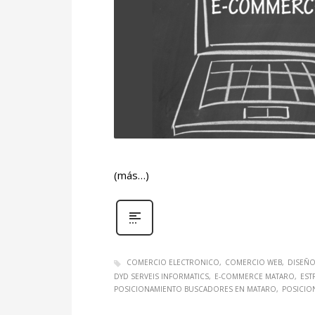
(más…)
COMERCIO ELECTRONICO
COMERCIO WEB
DISEÑO
DYD SERVEIS INFORMATICS
E-COMMERCE MATARO
EST
POSICIONAMIENTO BUSCADORES EN MATARO
POSICIO