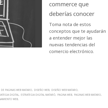
commerce que
deberías conocer
Toma nota de estos
conceptos que te ayudarán
a entender mejor las
nuevas tendencias del
comercio electrónico.
 DE PAGINAS WEB MATARO
DISEÑO WEB
DISEÑO WEB MATARO
RATEGIA DIGITAL
ESTRATEGIA DIGITAL MATARÓ
PAGINA WEB
PAGINAS WEB MATARO
NAMIENTO WEB