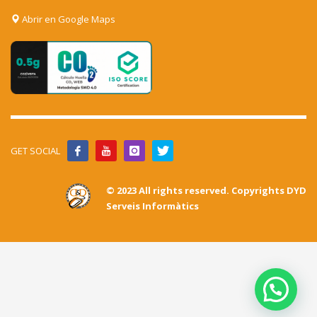
Abrir en Google Maps
GET SOCIAL
© 2023 All rights reserved. Copyrights DYD
Serveis Informàtics