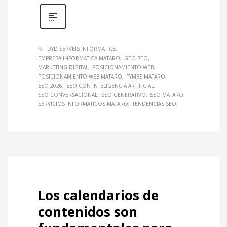
DYD SERVEIS INFORMATICS
EMPRESA INFORMATICA MATARO
GEO SEO
MARKETING DIGITAL
POSICIONAMIENTO WEB
POSICIONAMIENTO WEB MATARO
PYMES MATARO
SEO 2026
SEO CON INTELIGENCIA ARTIFICIAL
SEO CONVERSACIONAL
SEO GENERATIVO
SEO MATARO
SERVICIOS INFORMATICOS MATARÓ
TENDENCIAS SEO
Los calendarios de
contenidos son