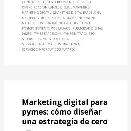
CONTENIDOS ÚTILES
CRECIMIENTO NEGOCIO
DIVERSIFICACIÓN CANALES
EMAIL MARKETING
MARKETING DIGITAL
MARKETING DIGITAL BARCELONA
MARKETING DIGITAL MATARÓ
MARKETING ONLINE
MATARÓ
POSICIONAMIENTO WEB BARCELONA
POSICIONAMIENTO WEB MATARO
PUBLICIDAD DIGITAL
PYMES
PYMES BARCELONA
PYMES MATARO
SEO
SEO BARCELONA
SEO MATARO
SERVICIOS INFORMÀTICOS BARCELONA
SERVICIOS INFORMATICOS MATARÓ
Marketing digital para
pymes: cómo diseñar
una estrategia de cero