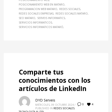
POSICIONAMIENTO WEB
POSICIONAMIENTO WEB EN MATARO
PROGRAMACION WEB MATARO
REDES SOCIALES
REDES SOCIALES EMPRESAS
REDES SOCIALES MATARO
SEO MATARO
SERVEIS INFORMATICS
SERVICIOS INFORMATICOS
SERVICIOS INFORMATICOS MATARÓ
Comparte tus
conocimientos con los
artículos de LinkedIn
DYD Serveis
4
0
MIÉRCOLES, 09 OCTUBRE 2024
/
PUBLISHED IN
REDES SOCIALES
,
TECNOLOGÍA AL DÍA