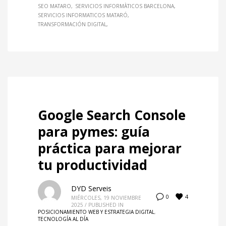
SEO MATARO
SERVICIOS INFORMÀTICOS BARCELONA
SERVICIOS INFORMATICOS MATARÓ
TRANSFORMACIÓN DIGITAL
Google Search Console
para pymes: guía
práctica para mejorar
tu productividad
DYD Serveis
4
0
MIÉRCOLES, 19 NOVIEMBRE
2025
/
PUBLISHED IN
POSICIONAMIENTO WEB Y ESTRATEGIA DIGITAL
,
TECNOLOGÍA AL DÍA