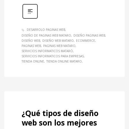
DESARROLO PAGINAS WEB
DISEÑO DE PAGINAS WEB MATARO
DISEÑO PAGINAS WEB
DISEÑO WEB
DISEÑO WEB MATARO
ECOMMERCE
PAGINAS WEB
PAGINAS WEB MATARO
SERVICIOS INFORMATICOS MATARÓ
SERVICIOS INFORMATICOS PARA EMPRESAS
TIENDA ONLINE
TIENDA ONLINE MATARO
¿Qué tipos de diseño
web son los mejores