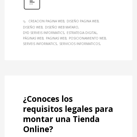
CREACION PAGINA WEB
DISEÑO PAGINA WEB
DISEÑO WEB
DISEÑO WEB MATARO
DYD SERVEIS INFORMATICS
ESTRATEGIA DIGITAL
PÁGINAS WEB
PAGINAS WEB
POSICIONAMIENTO WEB
SERVEIS INFORMATICS
SERVICIOS INFORMATICOS
¿Conoces los
requisitos legales para
montar una Tienda
Online?