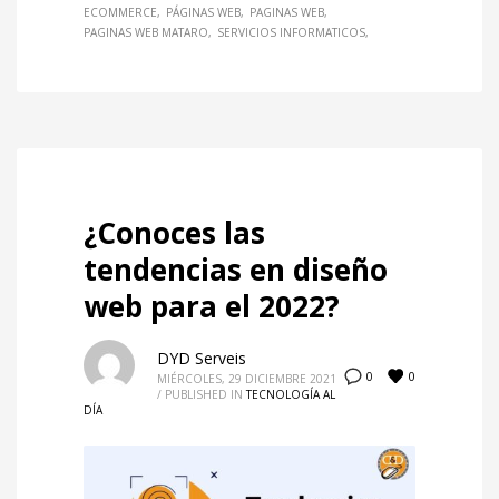
ECOMMERCE
PÁGINAS WEB
PAGINAS WEB
PAGINAS WEB MATARO
SERVICIOS INFORMATICOS
¿Conoces las
tendencias en diseño
web para el 2022?
DYD Serveis
0
0
MIÉRCOLES, 29 DICIEMBRE 2021
/
PUBLISHED IN
TECNOLOGÍA AL
DÍA