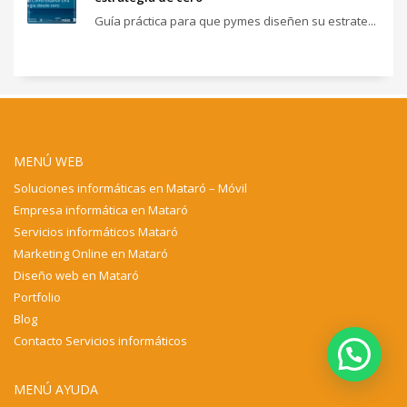
Guía práctica para que pymes diseñen su estrate...
MENÚ WEB
Soluciones informáticas en Mataró – Móvil
Empresa informática en Mataró
Servicios informáticos Mataró
Marketing Online en Mataró
Diseño web en Mataró
Portfolio
Blog
Contacto Servicios informáticos
💬 ¿Necesitas ayuda?
MENÚ AYUDA