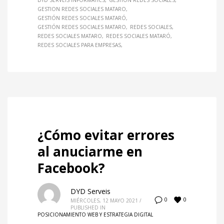
DYD SERVEIS INFORMATICS
GESTIÓN REDES SOCIALES
GESTION REDES SOCIALES MATARO
GESTIÓN REDES SOCIALES MATARÓ
GESTIÓN REDES SOCIALES MATARO
REDES SOCIALES
REDES SOCIALES MATARO
REDES SOCIALES MATARÓ
REDES SOCIALES PARA EMPRESAS
¿Cómo evitar errores
al anuciarme en
Facebook?
DYD Serveis
0
0
MIÉRCOLES, 12 MAYO 2021
/
PUBLISHED IN
POSICIONAMIENTO WEB Y ESTRATEGIA DIGITAL