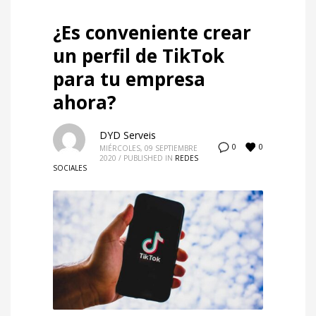
¿Es conveniente crear
un perfil de TikTok
para tu empresa
ahora?
DYD Serveis
0
0
MIÉRCOLES, 09 SEPTIEMBRE
2020
/
PUBLISHED IN
REDES
SOCIALES