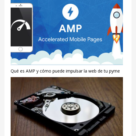
tu
web
Description
En
este
post,
te
enseñamos
cómo
puedes
Qué es AMP y cómo puede impulsar la web de tu pyme
añadir
un
nuevo
servicio
que
ayude
a
tus
clientes