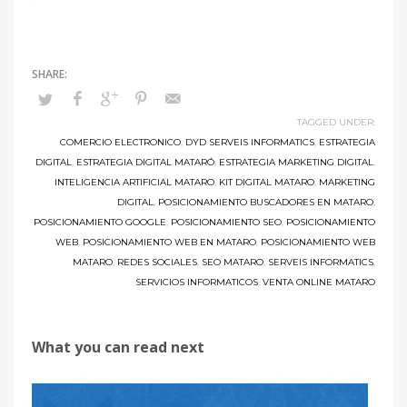
Summary
TAGGED UNDER:
COMERCIO ELECTRONICO
,
DYD SERVEIS INFORMATICS
,
ESTRATEGIA
DIGITAL
,
ESTRATEGIA DIGITAL MATARÓ
,
ESTRATEGIA MARKETING DIGITAL
,
INTELIGENCIA ARTIFICIAL MATARO
,
KIT DIGITAL MATARO
,
MARKETING
DIGITAL
,
POSICIONAMIENTO BUSCADORES EN MATARO
,
POSICIONAMIENTO GOOGLE
,
POSICIONAMIENTO SEO
,
POSICIONAMIENTO
Article
WEB
,
POSICIONAMIENTO WEB EN MATARO
,
POSICIONAMIENTO WEB
Name
MATARO
,
REDES SOCIALES
,
SEO MATARO
,
SERVEIS INFORMATICS
,
SERVICIOS INFORMATICOS
,
VENTA ONLINE MATARO
Aprende
a
integrar
What you can read next
un
chat
en