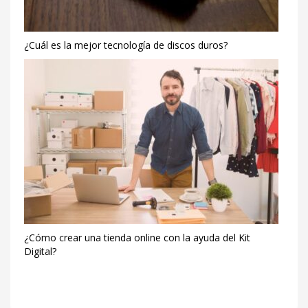
a
resolver
sus
¿Cuál es la mejor tecnología de discos duros?
dudas
en
tu
negocio
online:
el
chat.
Author
acelerapyme.gob.es
Publisher
Name
¿Cómo crear una tienda online con la ayuda del Kit
DYD
Digital?
SERVEIS
INFORMATICS
Publisher