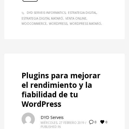
DYD SERVEIS INFORMATICS
ESTRATEGIA DIGITAL
ESTRATEGIA DIGITAL MATARÓ
VENTA ONLINE
WOOCOMMERCE
WORDPRESS
WORDPRESS MATARO
Plugins para mejorar
el rendimiento y la
fiabilidad de tu
WordPress
DYD Serveis
0
0
MIÉRCOLES, 27 FEBRERO 2019
/
PUBLISHED IN