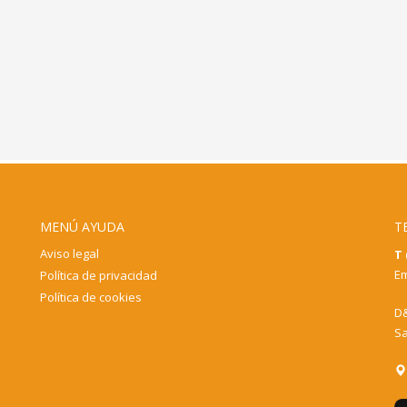
MENÚ AYUDA
T
Aviso legal
T 
Em
Política de privacidad
Política de cookies
D&
Sa