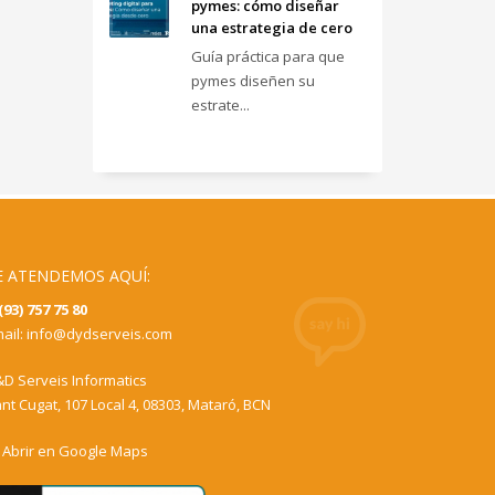
pymes: cómo diseñar
una estrategia de cero
Guía práctica para que
pymes diseñen su
estrate...
E ATENDEMOS AQUÍ:
(93) 757 75 80
ail:
info@dydserveis.com
D Serveis Informatics
nt Cugat, 107 Local 4, 08303, Mataró, BCN
Abrir en Google Maps