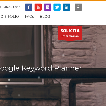
SOPORTE REMOTO
LANGUAGES
×
PORTFOLIO
FAQs
BLOG
SOLICITA
información
Google Keyword Planner