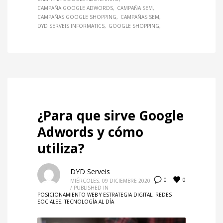
CAMPAÑA GOOGLE ADWORDS
CAMPAÑA SEM
CAMPAÑAS GOOGLE SHOPPING
CAMPAÑAS SEM
DYD SERVEIS INFORMATICS
GOOGLE SHOPPING
¿Para que sirve Google
Adwords y cómo
utiliza?
DYD Serveis
0
0
MIÉRCOLES, 09 DICIEMBRE 2020
/
PUBLISHED IN
POSICIONAMIENTO WEB Y ESTRATEGIA DIGITAL
,
REDES
SOCIALES
,
TECNOLOGÍA AL DÍA