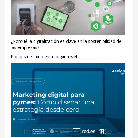
búsqueda?
Description
¿Cómo
mantener
una
¿Porqué la digitalización es clave en la sostenibilidad de
posición
las empresas?
alta
Popups de éxito en tu página web
en
los
motores
de
búsqueda?
Author
ARSYS.ES
Publisher
Name
DYD