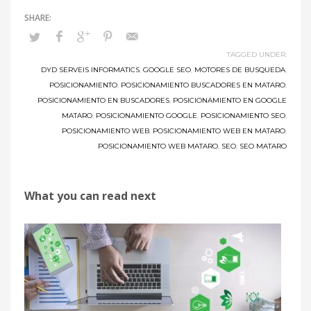
TAGGED UNDER:
DYD SERVEIS INFORMATICS
,
GOOGLE SEO
,
MOTORES DE BUSQUEDA
,
POSICIONAMIENTO
,
POSICIONAMIENTO BUSCADORES EN MATARO
,
POSICIONAMIENTO EN BUSCADORES
,
POSICIONAMIENTO EN GOOGLE
MATARO
,
POSICIONAMIENTO GOOGLE
,
POSICIONAMIENTO SEO
,
POSICIONAMIENTO WEB
,
POSICIONAMIENTO WEB EN MATARO
,
Article
POSICIONAMIENTO WEB MATARO
,
SEO
,
SEO MATARO
Name
¿Cómo
What you can read next
mantener
una
posición
alta
en
los
motores
de