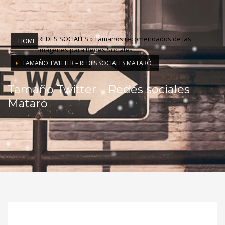
REDES SOCIALES
»
Tamaños recomendados de las
HOME
imágenes para Redes Sociales
TAMAÑO TWITTER – REDES SOCIALES MATARÓ
Tamaño Twitter – Redes sociales
Mataró