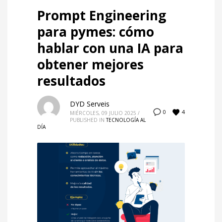
Prompt Engineering
para pymes: cómo
hablar con una IA para
obtener mejores
resultados
DYD Serveis
4
0
MIÉRCOLES, 09 JULIO 2025
/
PUBLISHED IN
TECNOLOGÍA AL
DÍA