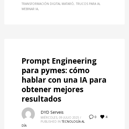
TRANSFORMACIÓN DIGITAL MATARÓ
TRUCOS PARA IA
WEBINAR IA
Prompt Engineering
para pymes: cómo
hablar con una IA para
obtener mejores
resultados
DYD Serveis
4
0
MIÉRCOLES, 09 JULIO 2025
/
PUBLISHED IN
TECNOLOGÍA AL
DÍA