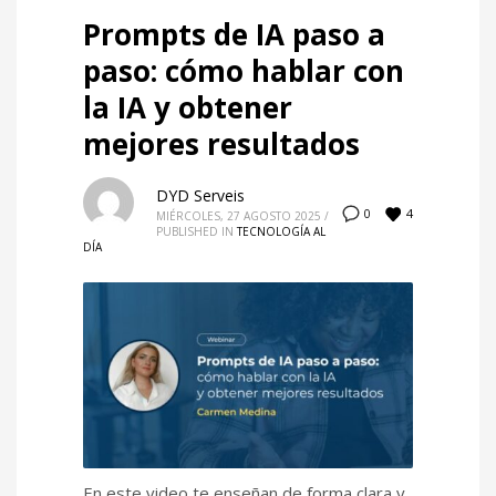
Prompts de IA paso a
paso: cómo hablar con
la IA y obtener
mejores resultados
DYD Serveis
4
0
MIÉRCOLES, 27 AGOSTO 2025
/
PUBLISHED IN
TECNOLOGÍA AL
DÍA
En este video te enseñan de forma clara y