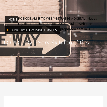
POSICIONAMIENTO WEB Y ESTRATEGIA DIGITAL
»
Nueva
HOME
Ley de Protección de Datos 2018: ¿Está tu Web bien
preparada para la LOPD?
LOPD – DYD SERVEIS INFORMÀTICS
LOPD – DyD Serveis Informàtics