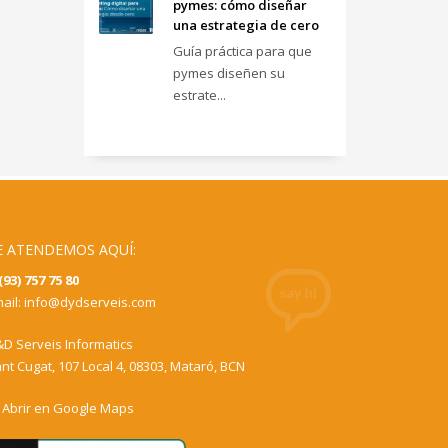
pymes: cómo diseñar
una estrategia de cero
Guía práctica para que
pymes diseñen su
estrate...
E ATENDEMOS AQUÍ:
(93) 757 75 80
ail:
info@dydserveis.com
D Serveis Informatics
nt Cugat, 107 Local 4, 08303, Mataró, BCN
Abrir en Google Maps