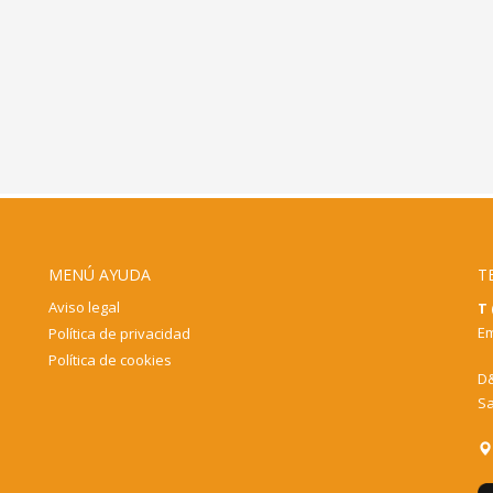
MENÚ AYUDA
T
Aviso legal
T 
Em
Política de privacidad
Política de cookies
D&
Sa