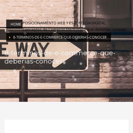
POSICIONAMIENTO WEB Y ESTRATEGIA DIGITAL
»
HOME
Conceptos de Comercio Electrónico que deberías conocer
8-TERMINOS-DE-E-COMMERCE-QUE-DEBERIAS-CONOCER
8-terminos-de-e-commerce-que-
deberias-conocer