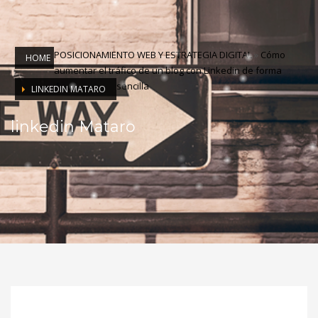
POSICIONAMIENTO WEB Y ESTRATEGIA DIGITAL
»
Cómo
HOME
aumentar el tráfico de un blog con Linkedin de forma
sencilla
LINKEDIN MATARO
linkedin Mataro