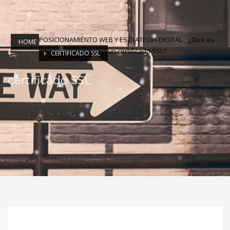
POSICIONAMIENTO WEB Y ESTRATEGIA DIGITAL
»
¿Qué es
HOME
un certificado SSL?
CERTIFICADO SSL
certificado SSL