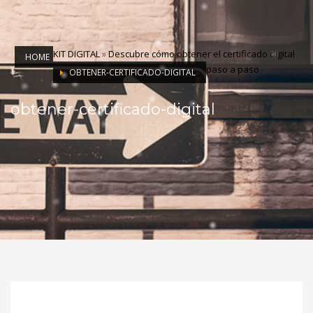
KIT DIGITAL
»
Descubre cómo obtener el certificado digital
HOME
paso a paso
OBTENER-CERTIFICADO-DIGITAL
obtener-certificado-digital