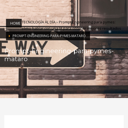
TECNOLOGÍA AL DÍA
»
Prompt Engineering para pymes:
HOME
cómo hablar con una IA para obtener mejores resultados
PROMPT-ENGINEERING-PARA-PYMES-MATARO
Prompt-Engineering-para-pymes-
mataro