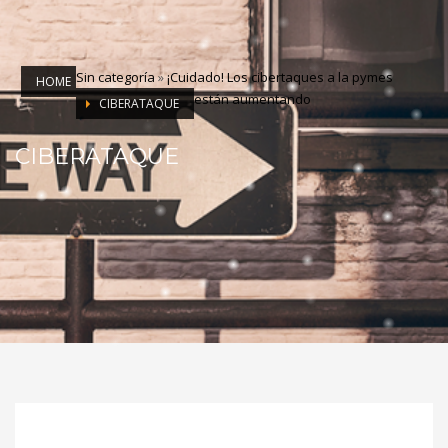
Sin categoría
»
¡Cuidado! Los cibertaques a la pymes
HOME
están aumentando
CIBERATAQUE
CIBERATAQUE