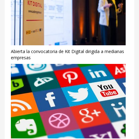
la
digitalización
de
Pymes
y
Autónomos
Abierta la convocatoria de Kit Digital dirigida a medianas
Description
empresas
Kit
Digital:
Ayudas
a
la
digitalización
de
Pymes
y
Autónomos
Author