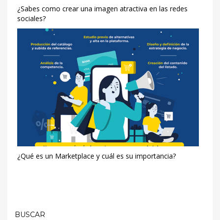
¿Sabes como crear una imagen atractiva en las redes
DYD
sociales?
SERVEIS
INFORMATICS
Publisher
Name
DYD
SERVEIS
INFORMATICS
Publisher
Logo
¿Qué es un Marketplace y cuál es su importancia?
BUSCAR