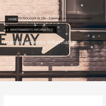
TECNOLOGÍA AL DÍA
»
Externalizar el mantenimiento
HOME
informático supone un gran ahorro de costes
MANTENIMIENTO INFORMATICO
mantenimiento informatico