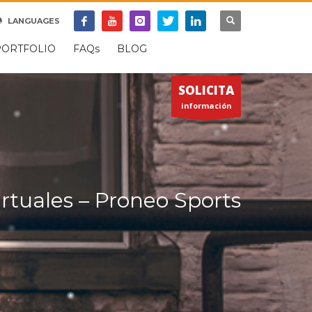
SOPORTE REMOTO
LANGUAGES
×
PORTFOLIO
FAQs
BLOG
SOLICITA
información
Virtuales – Proneo Sports