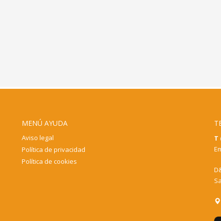
MENÚ AYUDA
T
Aviso legal
T 
Em
Política de privacidad
Política de cookies
D&
Sa