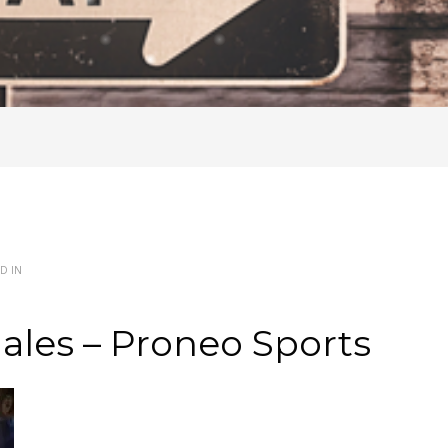
D IN
uales – Proneo Sports