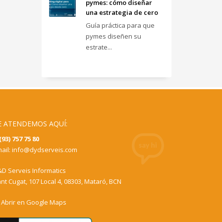
pymes: cómo diseñar
una estrategia de cero
Guía práctica para que
pymes diseñen su
estrate...
E ATENDEMOS AQUÍ:
(93) 757 75 80
ail:
info@dydserveis.com
D Serveis Informatics
nt Cugat, 107 Local 4, 08303, Mataró, BCN
Abrir en Google Maps