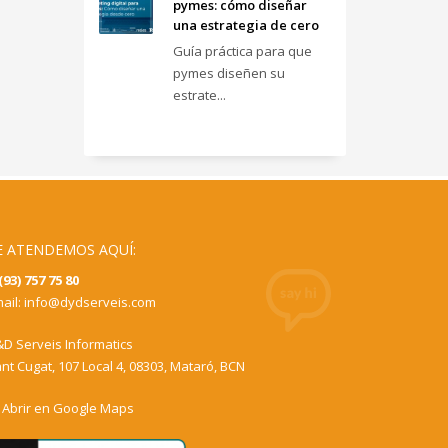
pymes: cómo diseñar
una estrategia de cero
Guía práctica para que
pymes diseñen su
estrate...
E ATENDEMOS AQUÍ:
(93) 757 75 80
ail:
info@dydserveis.com
D Serveis Informatics
nt Cugat, 107 Local 4, 08303, Mataró, BCN
Abrir en Google Maps