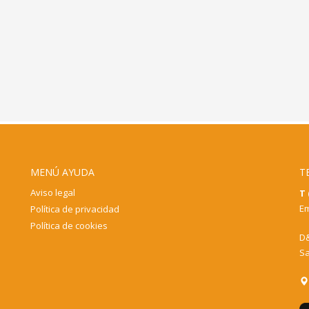
MENÚ AYUDA
T
Aviso legal
T 
Em
Política de privacidad
Política de cookies
D&
Sa