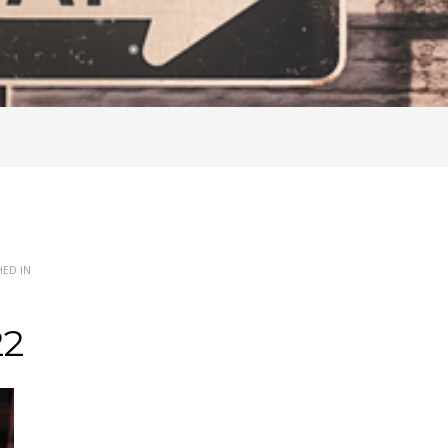
HED IN
22