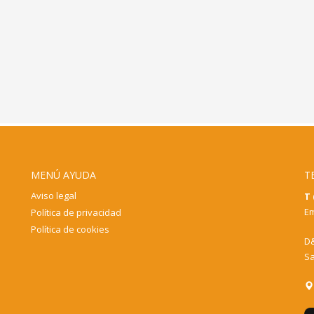
MENÚ AYUDA
T
Aviso legal
T 
Em
Política de privacidad
Política de cookies
D&
Sa