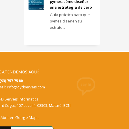
pymes: cómo diseñar
una estrategia de cero
Guía práctica para que
pymes diseñen su
estrate...
E ATENDEMOS AQUÍ:
(93) 757 75 80
ail:
info@dydserveis.com
D Serveis Informatics
nt Cugat, 107 Local 4, 08303, Mataró, BCN
Abrir en Google Maps