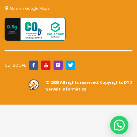
Abrir en Google Maps
GET SOCIAL
© 2023 All rights reserved. Copyrights DYD
Serveis Informàtics