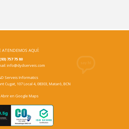
E ATENDEMOS AQUÍ:
(93) 757 75 80
ail:
info@dydserveis.com
D Serveis Informatics
nt Cugat, 107 Local 4, 08303, Mataró, BCN
Abrir en Google Maps