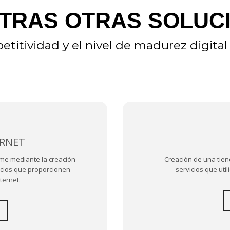
TRAS OTRAS SOLUC
etitividad y el nivel de madurez digita
ERNET
yme mediante la creación
Creación de una tie
icios que proporcionen
servicios que uti
ternet.