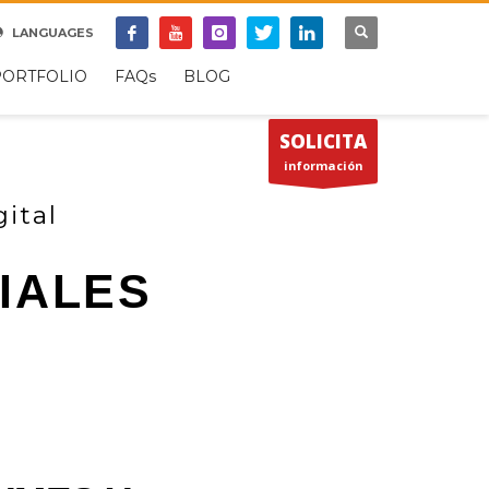
SOPORTE REMOTO
LANGUAGES
×
PORTFOLIO
FAQs
BLOG
SOLICITA
información
ital
IALES