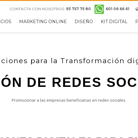
e
CONTACTA CON NOSOTROS:
93 757 75 80
601 06 66 61
S-JUEVES
VIERNES
ICIOS
MARKETING ONLINE
DISEÑO
KIT DIGITAL
s 9:00 - 14:00
Mañanas 8:00 - 14:00
 15:00 - 19:00
Tardes Cerrado
fo@dydserveis.com. Gracias!
uciones para la Transformación dig
IÓN DE REDES SOC
Promocionar a las empresas beneficiarias en redes sociales.