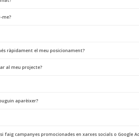
imat?
r-me?
r més ràpidament el meu posicionament?
ar al meu projecte?
puguin aparèixer?
 si faig campanyes promocionades en xarxes socials o Google A