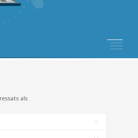
1
2
3
4
ressats als