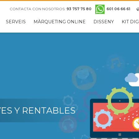
e
CONTACTA CON NOSOTROS:
93 757 75 80
601 06 66 61
S-JUEVES
VIERNES
SERVEIS
MÀRQUETING ONLINE
DISSENY
KIT DIG
s 9:00 - 14:00
Mañanas 8:00 - 14:00
 15:00 - 19:00
Tardes Cerrado
fo@dydserveis.com. Gracias!
ES Y RENTABLES