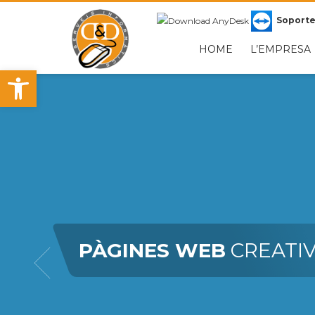
HORARIO
Soport
DYD SERVEIS INFORMÀTICS
LUNE
HOME
L’EMPRESA
Obre la barra d'eines
Sant Cugat, 107 Local 4
Mañana
08302 Mataró
Tardes
Para mas información, por favor, envia un email a in
PÀGINES WEB
CREATIV