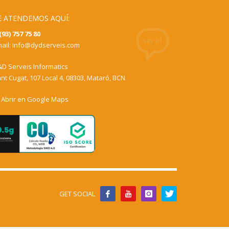
E ATENDEMOS AQUÍ:
(93) 757 75 80
ail:
info@dydserveis.com
D Serveis Informatics
nt Cugat, 107 Local 4, 08303, Mataró, BCN
Abrir en Google Maps
GET SOCIAL