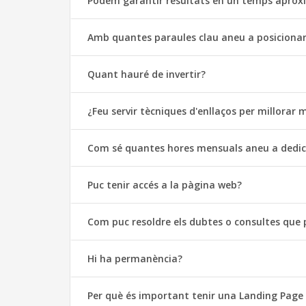
Podem garantir resultats en un temps aprox
Amb quantes paraules clau aneu a posiciona
Quant hauré de invertir?
¿Feu servir tècniques d'enllaços per millora
Com sé quantes hores mensuals aneu a dedic
Puc tenir accés a la pàgina web?
Com puc resoldre els dubtes o consultes que 
Hi ha permanència?
Per què és important tenir una Landing Page