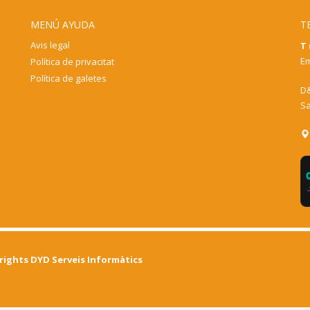
MENÚ AYUDA
T
Avis legal
T 
Em
Política de privacitat
Política de galetes
D&
Sa
yrights DYD Serveis Informàtics