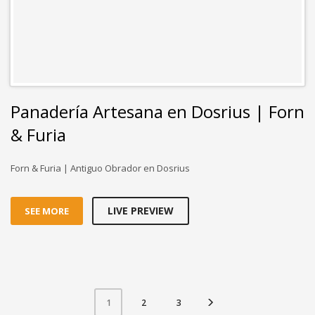
& Furia
Forn & Furia | Antiguo Obrador en Dosrius
LIVE PREVIEW
SEE MORE
2
3
1
MENÚ WEB