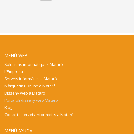
Solucions informàtiques Mataró
L’Empresa
Serveis informàtics a Mataró
Màrqueting Online a Mataró
Disseny web a Mataró
Portafoli disseny web Mataró
Blog
Contacte serveis informàtics a Mataró
MENÚ AYUDA
Avis legal
Política de privacitat
Política de galetes
TE ATENDEMOS AQUÍ:
T (93) 757 75 80
Email:
info@dydserveis.com