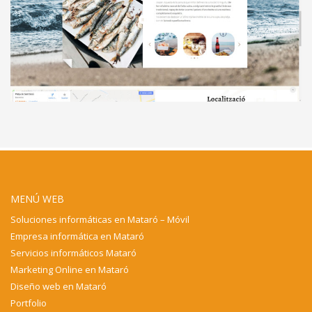
MENÚ WEB
Soluciones informáticas en Mataró – Móvil
Empresa informática en Mataró
Servicios informáticos Mataró
Marketing Online en Mataró
Diseño web en Mataró
Portfolio