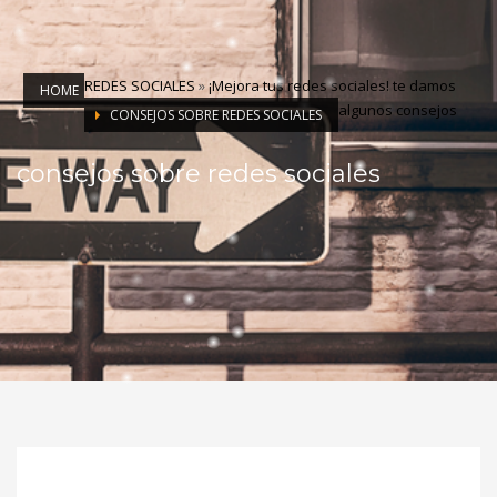
REDES SOCIALES
»
¡Mejora tus redes sociales! te damos
HOME
algunos consejos
CONSEJOS SOBRE REDES SOCIALES
consejos sobre redes sociales